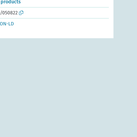
t products
o/050822
SON-LD