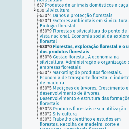
637
Produtos de animais domésticos e caça
630
Silvicultura
630*4
Danos e protecção florestais
630*1
Factores ambientais em silvicultura.
Biologia florestal
630*9
Florestas e silvicultura do ponto de
vista nacional. Economia social da explor
florestal
630*0
Florestas, exploração florestal e o 
dos produtos florestais
630*6
Gestão florestal. A economia na
silvicultura. Administração e organização 
empresas florestais
630*7
Marketing de produtos florestais.
Economia de transporte florestal e indústr
de madeira
630*5
Medições de árvores. Crescimento e
desenvolvimento de árvores.
Desenvolvimento e estrutura das formaçõ
florestais
630*8
Produtos florestais e sua utilização
630*2
Silvicultura
630*3
Trabalho científico e estudos em
florestas. Recolha de madeira: corte e