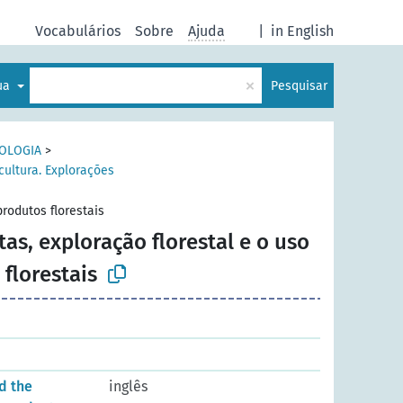
Vocabulários
Sobre
Ajuda
|
in English
×
gua
Pesquisar
NOLOGIA
>
icultura. Explorações
produtos florestais
tas, exploração florestal e o uso
florestais
d the
inglês