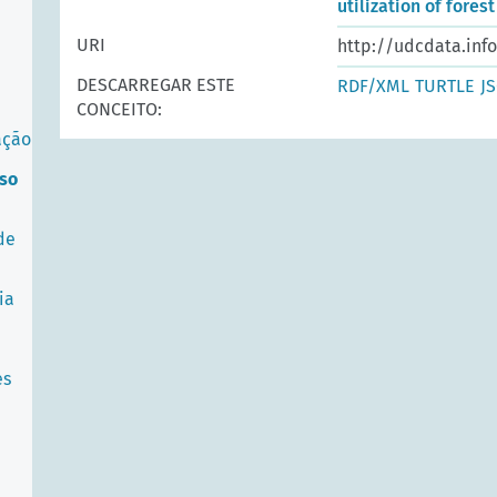
utilization of fores
URI
http://udcdata.inf
DESCARREGAR ESTE
RDF/XML
TURTLE
J
CONCEITO:
ação
uso
de
ia
es