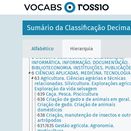
principal
Sumário da Classificação Decima
-
TABELAS DE AUXILIARES COMUNS
----
TABELAS PRINCIPAIS
Alfabético
Hierarquia
7
ARTE. RECREAÇÃO. ENTRETENIMENTO. DESPO
0
CIÊNCIA E CONHECIMENTO. ORGANIZAÇÃO.
INFORMÁTICA. INFORMAÇÃO. DOCUMENTAÇÃO.
BIBLIOTECONOMIA. INSTITUIÇÕES. PUBLICAÇÕ
6
CIÊNCIAS APLICADAS. MEDICINA. TECNOLOGIA
63
Agricultura. Ciências agrárias e técnicas
relacionadas. Silvicultura. Explorações agríco
Exploração da vida selvagem
639
Caça. Pesca. Piscicultura
636
Criação de gado e de animais em geral.
Criação de gado. Criação de animais
domésticos
638
Criação, manutenção de insectos e outr
artrópodos
631/635
Gestão agrícola. Agronomia.
Horticultura