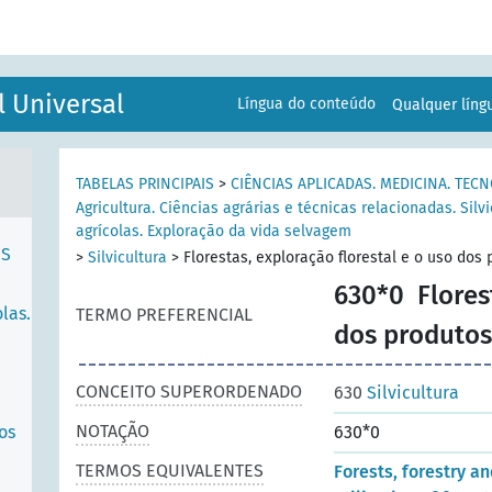
l Universal
Língua do conteúdo
Qualquer lín
TABELAS PRINCIPAIS
>
CIÊNCIAS APLICADAS. MEDICINA. TEC
RTO
Agricultura. Ciências agrárias e técnicas relacionadas. Silv
agrícolas. Exploração da vida selvagem
ES
>
Silvicultura
>
Florestas, exploração florestal e o uso dos 
630*0
Flores
las.
TERMO PREFERENCIAL
dos produtos 
CONCEITO SUPERORDENADO
630
Silvicultura
NOTAÇÃO
os
630*0
TERMOS EQUIVALENTES
Forests, forestry an