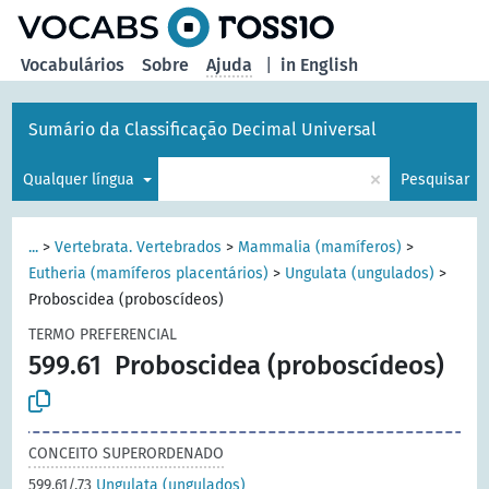
principal
Vocabulários
Sobre
Ajuda
|
in English
Sumário da Classificação Decimal Universal
×
Qualquer língua
Pesquisar
...
>
Vertebrata. Vertebrados
>
Mammalia (mamíferos)
>
Eutheria (mamíferos placentários)
>
Ungulata (ungulados)
>
Proboscidea (proboscídeos)
TERMO PREFERENCIAL
599.61
Proboscidea (proboscídeos)
CONCEITO SUPERORDENADO
599.61/.73
Ungulata (ungulados)