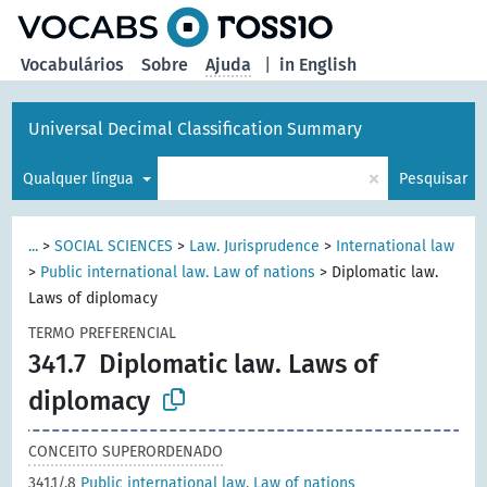
principal
Vocabulários
Sobre
Ajuda
|
in English
Universal Decimal Classification Summary
×
Qualquer língua
Pesquisar
...
>
SOCIAL SCIENCES
>
Law. Jurisprudence
>
International law
>
Public international law. Law of nations
>
Diplomatic law.
Laws of diplomacy
TERMO PREFERENCIAL
341.7
Diplomatic law. Laws of
diplomacy
CONCEITO SUPERORDENADO
341.1/.8
Public international law. Law of nations