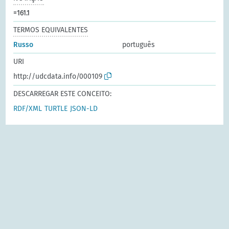
=161.1
TERMOS EQUIVALENTES
Russo
português
URI
http://udcdata.info/000109
DESCARREGAR ESTE CONCEITO:
RDF/XML
TURTLE
JSON-LD