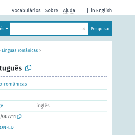
Vocabulários
Sobre
Ajuda
|
in English
×
uês
Pesquisar
>
Línguas românicas
>
tuguês
ro-românicas
ge
inglês
/067711
SON-LD