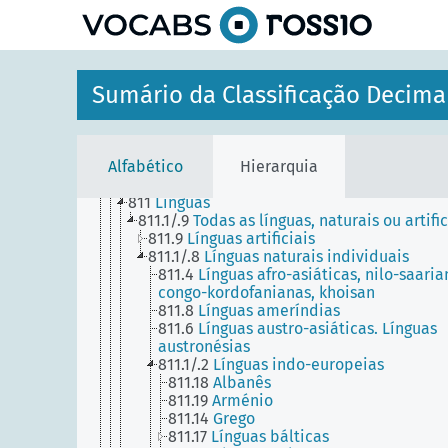
7
ARTE. RECREAÇÃO. ENTRETENIMENTO. DESPO
principal
0
CIÊNCIA E CONHECIMENTO. ORGANIZAÇÃO.
INFORMÁTICA. INFORMAÇÃO. DOCUMENTAÇÃO.
BIBLIOTECONOMIA. INSTITUIÇÕES. PUBLICAÇÕ
6
CIÊNCIAS APLICADAS. MEDICINA. TECNOLOGIA
Sumário da Classificação Decima
3
CIÊNCIAS SOCIAIS
1
FILOSOFIA. PSICOLOGIA
9
GEOGRAFIA. BIOGRAFIA. HISTÓRIA
8
LÍNGUA. LINGUÍSTICA. LITERATURA
Alfabético
Hierarquia
81
Linguística e línguas
81-11
Escolas e correntes na linguística
811
Línguas
811.1/.9
Todas as línguas, naturais ou artific
811.9
Línguas artificiais
811.1/.8
Línguas naturais individuais
811.4
Línguas afro-asiáticas, nilo-saaria
congo-kordofanianas, khoisan
811.8
Línguas ameríndias
811.6
Línguas austro-asiáticas. Línguas
austronésias
811.1/.2
Línguas indo-europeias
811.18
Albanês
811.19
Arménio
811.14
Grego
811.17
Línguas bálticas