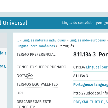
RTO
ES
l Universal
Língua do conteúdo
portug
...
>
Línguas naturais individuais
>
Línguas indo-europeias
Línguas ibero-românicas
>
Português
iais
811.134.3
Por
TERMO PREFERENCIAL
nas,
CONCEITO SUPERORDENADO
811.134
Línguas ibe
NOTAÇÃO
811.134.3
TERMOS EQUIVALENTES
Portuguese langua
URI
http://udcdata.info
DESCARREGAR ESTE
RDF/XML
TURTLE
J
CONCEITO: