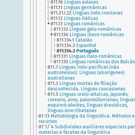
811.16
Línguas eslavas
811.11
Línguas germânicas
811.21/.22
Línguas indo-iranianas
811.12
Línguas itálicas
811.13
Línguas românicas
811.133
Línguas galo-românicas
811.134
Línguas ibero-românicas
811.134.1
Catalão
811.134.2
Espanhol
811.134.3
Português
811.131
Línguas ítalo-românicas
811.135
Línguas românicas dos Balcãs
811.7
Línguas indo-pacíficas (não
austronésias). Línguas (aborígenes)
australianas
811.3
Línguas mortas de filiação
desconhecida. Línguas caucasianas
811.5
Línguas uralo-altaícas, japonês,
coreano, aino, paleossiberianas, língua
esquimó-aleútes, línguas dravídicas,
línguas sino-tibetanas
81-13
Metodologia da linguística. Métodos e
recursos
81`1/`4
Subdivisões auxiliares especiais pa
materias e facetas da linguística