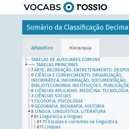
principal
Sumário da Classificação Decima
Alfabético
Hierarquia
-
TABELAS DE AUXILIARES COMUNS
----
TABELAS PRINCIPAIS
7
ARTE. RECREAÇÃO. ENTRETENIMENTO. DESPO
0
CIÊNCIA E CONHECIMENTO. ORGANIZAÇÃO.
INFORMÁTICA. INFORMAÇÃO. DOCUMENTAÇÃO.
BIBLIOTECONOMIA. INSTITUIÇÕES. PUBLICAÇÕ
6
CIÊNCIAS APLICADAS. MEDICINA. TECNOLOGIA
3
CIÊNCIAS SOCIAIS
1
FILOSOFIA. PSICOLOGIA
9
GEOGRAFIA. BIOGRAFIA. HISTÓRIA
8
LÍNGUA. LINGUÍSTICA. LITERATURA
81
Linguística e línguas
81-11
Escolas e correntes na linguística
811
Línguas