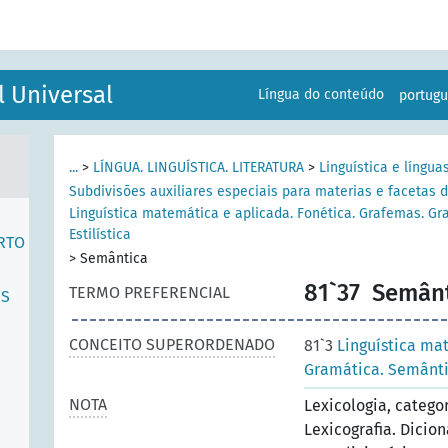
l Universal
Língua do conteúdo
portug
...
>
LÍNGUA. LINGUÍSTICA. LITERATURA
>
Linguística e língua
Subdivisões auxiliares especiais para materias e facetas d
Linguística matemática e aplicada. Fonética. Grafemas. Gr
Estilística
RTO
>
Semântica
81`37
Semânt
TERMO PREFERENCIAL
ES
CONCEITO SUPERORDENADO
81`3
Linguística ma
Gramática. Semântic
NOTA
Lexicologia, catego
Lexicografia. Dicio