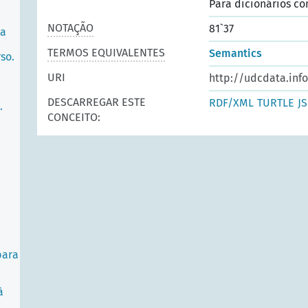
Para dicionários co
NOTAÇÃO
81`37
ra
TERMOS EQUIVALENTES
Semantics
so.
URI
http://udcdata.inf
DESCARREGAR ESTE
RDF/XML
TURTLE
J
.
CONCEITO:
para
à