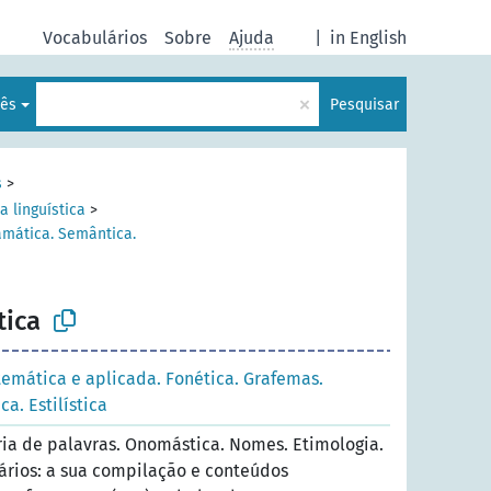
Vocabulários
Sobre
Ajuda
|
in English
×
uês
Pesquisar
s
>
a linguística
>
amática. Semântica.
ica
temática e aplicada. Fonética. Grafemas.
a. Estilística
ria de palavras. Onomástica. Nomes. Etimologia.
nários: a sua compilação e conteúdos