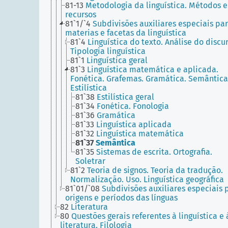
81-13
Metodologia da linguística. Métodos e
recursos
81`1/`4
Subdivisões auxiliares especiais pa
materias e facetas da linguística
81`4
Linguística do texto. Análise do discur
Tipologia linguística
81`1
Linguística geral
81`3
Linguística matemática e aplicada.
Fonética. Grafemas. Gramática. Semântica
Estilística
81`38
Estilística geral
81`34
Fonética. Fonologia
81`36
Gramática
81`33
Linguística aplicada
81`32
Linguística matemática
81`37
Semântica
81`35
Sistemas de escrita. Ortografia.
Soletrar
81`2
Teoria de signos. Teoria da tradução.
Normalização. Uso. Linguística geográfica
81`01/`08
Subdivisões auxiliares especiais 
origens e períodos das línguas
82
Literatura
80
Questões gerais referentes à linguística e 
literatura. Filologia