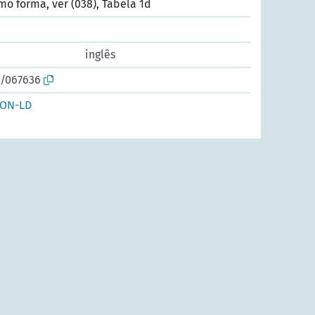
mo forma, ver (038), Tabela 1d
inglês
o/067636
SON-LD