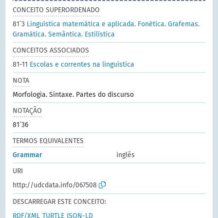
CONCEITO SUPERORDENADO
81`3
Linguística matemática e aplicada. Fonética. Grafemas.
Gramática. Semântica. Estilística
CONCEITOS ASSOCIADOS
81-11
Escolas e correntes na linguística
NOTA
Morfologia. Sintaxe. Partes do discurso
NOTAÇÃO
81`36
TERMOS EQUIVALENTES
Grammar
inglês
URI
http://udcdata.info/067508
DESCARREGAR ESTE CONCEITO:
RDF/XML
TURTLE
JSON-LD