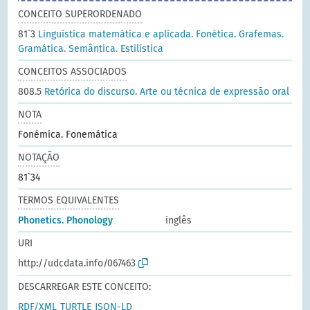
CONCEITO SUPERORDENADO
81`3
Linguística matemática e aplicada. Fonética. Grafemas.
Gramática. Semântica. Estilística
CONCEITOS ASSOCIADOS
808.5
Retórica do discurso. Arte ou técnica de expressão oral
NOTA
Fonémica. Fonemática
NOTAÇÃO
81`34
TERMOS EQUIVALENTES
Phonetics. Phonology
inglês
URI
http://udcdata.info/067463
DESCARREGAR ESTE CONCEITO:
RDF/XML
TURTLE
JSON-LD