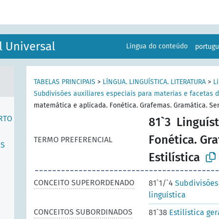
l Universal
Língua do conteúdo
portug
TABELAS PRINCIPAIS
>
LÍNGUA. LINGUÍSTICA. LITERATURA
>
L
Subdivisões auxiliares especiais para materias e facetas d
matemática e aplicada. Fonética. Grafemas. Gramática. Semâ
RTO
81`3
Linguís
Fonética. Gr
TERMO PREFERENCIAL
ES
Estilística
CONCEITO SUPERORDENADO
81`1/`4
Subdivisões 
linguística
CONCEITOS SUBORDINADOS
81`38
Estilística ger