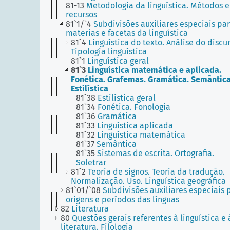
81-13
Metodologia da linguística. Métodos e
recursos
81`1/`4
Subdivisões auxiliares especiais pa
materias e facetas da linguística
81`4
Linguística do texto. Análise do discur
Tipologia linguística
81`1
Linguística geral
81`3
Linguística matemática e aplicada.
Fonética. Grafemas. Gramática. Semântica
Estilística
81`38
Estilística geral
81`34
Fonética. Fonologia
81`36
Gramática
81`33
Linguística aplicada
81`32
Linguística matemática
81`37
Semântica
81`35
Sistemas de escrita. Ortografia.
Soletrar
81`2
Teoria de signos. Teoria da tradução.
Normalização. Uso. Linguística geográfica
81`01/`08
Subdivisões auxiliares especiais 
origens e períodos das línguas
82
Literatura
80
Questões gerais referentes à linguística e 
literatura. Filologia