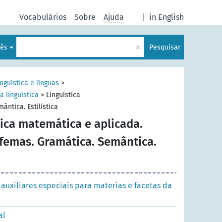
Vocabulários
Sobre
Ajuda
|
in English
×
uês
Pesquisar
inguística e línguas
>
a linguística
>
Linguística
ntica. Estilística
tica matemática e aplicada.
afemas. Gramática. Semântica.
auxiliares especiais para materias e facetas da
al