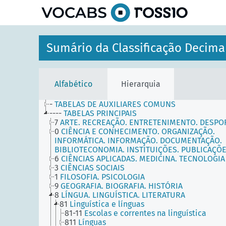
principal
Sumário da Classificação Decima
Alfabético
Hierarquia
-
TABELAS DE AUXILIARES COMUNS
----
TABELAS PRINCIPAIS
7
ARTE. RECREAÇÃO. ENTRETENIMENTO. DESPO
0
CIÊNCIA E CONHECIMENTO. ORGANIZAÇÃO.
INFORMÁTICA. INFORMAÇÃO. DOCUMENTAÇÃO.
BIBLIOTECONOMIA. INSTITUIÇÕES. PUBLICAÇÕ
6
CIÊNCIAS APLICADAS. MEDICINA. TECNOLOGIA
3
CIÊNCIAS SOCIAIS
1
FILOSOFIA. PSICOLOGIA
9
GEOGRAFIA. BIOGRAFIA. HISTÓRIA
8
LÍNGUA. LINGUÍSTICA. LITERATURA
81
Linguística e línguas
81-11
Escolas e correntes na linguística
811
Línguas