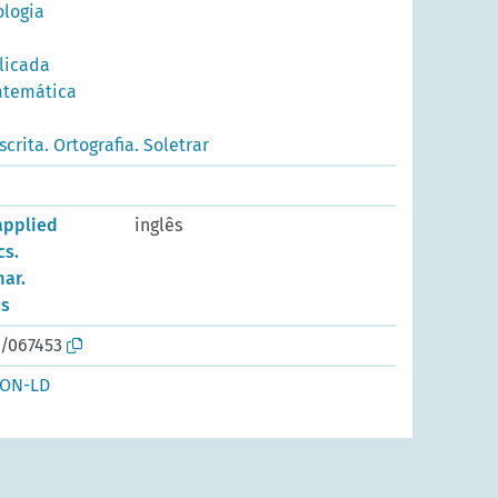
ologia
plicada
atemática
crita. Ortografia. Soletrar
applied
inglês
cs.
ar.
cs
o/067453
SON-LD