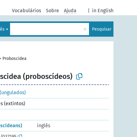
Vocabulários
Sobre
Ajuda
|
in English
×
uês
Pesquisar
>
Proboscidea
scidea (proboscídeos)
(ungulados)
 (extintos)
scideans)
inglês
o/037195