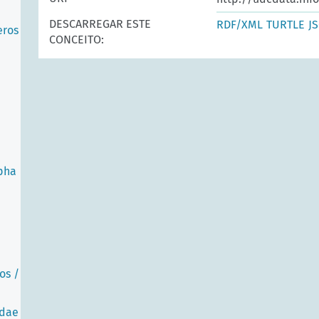
DESCARREGAR ESTE
RDF/XML
TURTLE
J
eros
CONCEITO:
pha
os /
idae