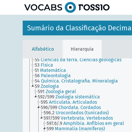
1
FILOSOFIA. PSICOLOGIA
principal
9
GEOGRAFIA. BIOGRAFIA. HISTÓRIA
8
LÍNGUA. LINGUÍSTICA. LITERATURA
5
MATEMÁTICA. CIÊNCIAS NATURAIS
52
Astronomia. Astrofísica. Investigação espac
Sumário da Classificação Decima
Geodésia
58
Botânica
502/504
Ciência ambiental. Conservação dos
recursos naturais. Ameaças ao ambiente e
Alfabético
Hierarquia
protecção contra as mesmas
57
Ciências biológicas em geral
55
Ciências da terra. Ciências geológicas
53
Física
51
Matemática
56
Paleontologia
54
Química. Cristalografia. Mineralogia
59
Zoologia
591
Zoologia geral
592/599
Zoologia sistemática
595
Articulata. Articulados
596/599
Chordata. Cordados
596.2
Urocordados (tunicados)
597/599
Vertebrata. Vertebrados
597.6/.9
Amphibia. Anfíbios em geral
599
Mammalia (mamíferos)