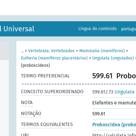
ial.
l Universal
Língua do conteúdo
portug
...
>
Vertebrata. Vertebrados
>
Mammalia (mamíferos)
>
Eutheria (mamíferos placentários)
>
Ungulata (ungulados)
(proboscídeos)
599.61
Probo
TERMO PREFERENCIAL
CONCEITO SUPERORDENADO
599.61/.73
Ungulata 
NOTA
Elefantes e mamutes
NOTAÇÃO
599.61
TERMOS EQUIVALENTES
Proboscidea (probo
URI
http://udcdata.inf