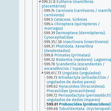
599.3/.8
Eutheria (mamíferos
placentários)
599.74
Carnivora (carnívoros / mamíf
carnívoros)
599.5
Cetáceos. Sirênios
599.4
Chiroptera (quirópteros /
morcegos)
599.39
Dermoptera (dermópteros).
Cynocephalidae
599.35/.38
Insectivora (insectívoros)
599.31
Pholidota. Xenarthra
(desdentados)
599.8
Primates (primatas)
599.32
Rodentia (roedores). Lagomro
599.78
Scandentia (escandentes /
escandêncios / tupaias)
599.61/.73
Ungulata (ungulados)
599.73
Artiodactyla (artiodáctilos /
ungulados de dedos pares)
599.62
Hyracoidea (hiracoídeos).
Procaviidae (procaviídeos)
599.72
Perissodactyla (perissodáctil
ungulados de dedos ímpares)
599.61
Proboscidea (proboscídeos)
599.68
Tubulidentata. Orycteropod