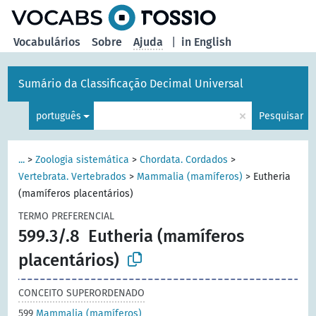
principal
Vocabulários
Sobre
Ajuda
|
in English
Sumário da Classificação Decimal Universal
×
português
Pesquisar
...
>
Zoologia sistemática
>
Chordata. Cordados
>
Vertebrata. Vertebrados
>
Mammalia (mamíferos)
>
Eutheria
(mamíferos placentários)
TERMO PREFERENCIAL
599.3/.8
Eutheria (mamíferos
placentários)
CONCEITO SUPERORDENADO
599
Mammalia (mamíferos)