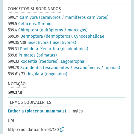
CONCEITOS SUBORDINADOS
599.74
Carnivora (carnívoros / mamíferos carnívoros)
599.5
Cetáceos. Sirênios
599.4
Chiroptera (quirópteros / morcegos)
599.39
Dermoptera (dermópteros). Cynocephalidae
599.35/.38
Insectivora (insectívoros)
599.31
Pholidota. Xenarthra (desdentados)
599.8
Primates (primatas)
599.32
Rodentia (roedores). Lagomropha
599.78
Scandentia (escandentes / escandêncios / tupaias)
599.61/.73
Ungulata (ungulados)
NOTAÇÃO
599.3/.8
TERMOS EQUIVALENTES
Eutheria (placental mammals)
inglês
URI
http://udcdata.info/037130