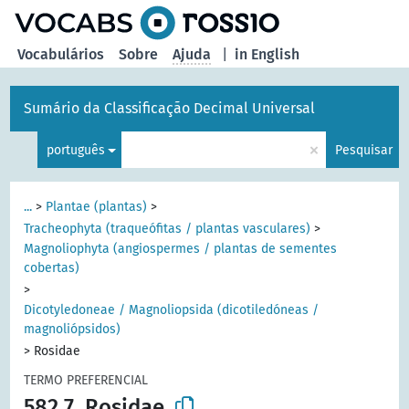
principal
Vocabulários
Sobre
Ajuda
|
in English
Sumário da Classificação Decimal Universal
×
português
Pesquisar
...
>
Plantae (plantas)
>
Tracheophyta (traqueófitas / plantas vasculares)
>
Magnoliophyta (angiospermes / plantas de sementes
cobertas)
>
Dicotyledoneae / Magnoliopsida (dicotiledóneas /
magnoliópsidos)
>
Rosidae
TERMO PREFERENCIAL
582.7
Rosidae