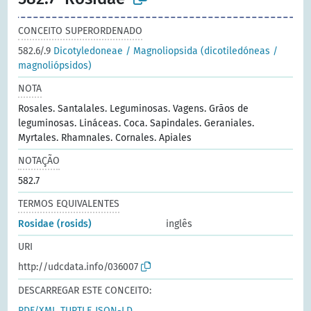
CONCEITO SUPERORDENADO
582.6/.9
Dicotyledoneae / Magnoliopsida (dicotiledóneas /
magnoliópsidos)
NOTA
Rosales. Santalales. Leguminosas. Vagens. Grãos de
leguminosas. Lináceas. Coca. Sapindales. Geraniales.
Myrtales. Rhamnales. Cornales. Apiales
NOTAÇÃO
582.7
TERMOS EQUIVALENTES
Rosidae (rosids)
inglês
URI
http://udcdata.info/036007
DESCARREGAR ESTE CONCEITO:
RDF/XML
TURTLE
JSON-LD