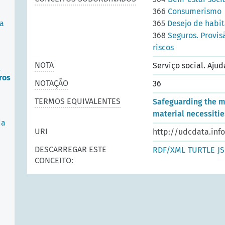
366
Consumerismo
ca
365
Desejo de habit
368
Seguros. Provis
riscos
NOTA
Serviço social. Aju
.
ros
NOTAÇÃO
36
TERMOS EQUIVALENTES
Safeguarding the m
material necessities
da
URI
http://udcdata.inf
DESCARREGAR ESTE
RDF/XML
TURTLE
J
CONCEITO: