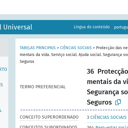
l Universal
Língua do conteúdo
portug
TABELAS PRINCIPAIS
>
CIÊNCIAS SOCIAIS
>
Protecção das ne
mentais da vida. Serviço social. Ajuda social. Segurança s
Seguros
RTO
36
Protecção
mentais da vi
ES
TERMO PREFERENCIAL
Segurança so
Seguros
a.
CONCEITO SUPERORDENADO
3
CIÊNCIAS SOCIAIS
CONCEITOS SUBORDINADOS
364
Bem-estar soci