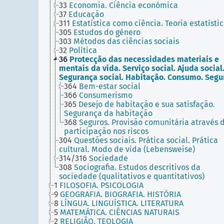
33
Economia. Ciência económica
37
Educação
311
Estatística como ciência. Teoria estatísti
305
Estudos do género
303
Métodos das ciências sociais
32
Política
36
Protecção das necessidades materiais e
mentais da vida. Serviço social. Ajuda social
Segurança social. Habitação. Consumo. Segu
364
Bem-estar social
366
Consumerismo
365
Desejo de habitação e sua satisfação.
Segurança da habitação
368
Seguros. Provisão comunitária através 
participação nos riscos
304
Questões sociais. Prática social. Prática
cultural. Modo de vida (Lebensweise)
314/316
Sociedade
308
Sociografia. Estudos descritivos da
sociedade (qualitativos e quantitativos)
1
FILOSOFIA. PSICOLOGIA
9
GEOGRAFIA. BIOGRAFIA. HISTÓRIA
8
LÍNGUA. LINGUÍSTICA. LITERATURA
5
MATEMÁTICA. CIÊNCIAS NATURAIS
2
RELIGIÃO. TEOLOGIA