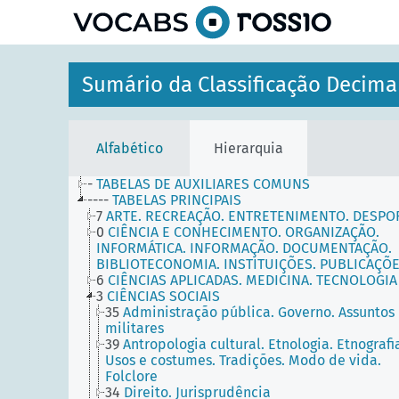
principal
Sumário da Classificação Decima
Alfabético
Hierarquia
-
TABELAS DE AUXILIARES COMUNS
----
TABELAS PRINCIPAIS
7
ARTE. RECREAÇÃO. ENTRETENIMENTO. DESPO
0
CIÊNCIA E CONHECIMENTO. ORGANIZAÇÃO.
INFORMÁTICA. INFORMAÇÃO. DOCUMENTAÇÃO.
BIBLIOTECONOMIA. INSTITUIÇÕES. PUBLICAÇÕ
6
CIÊNCIAS APLICADAS. MEDICINA. TECNOLOGIA
3
CIÊNCIAS SOCIAIS
35
Administração pública. Governo. Assuntos
militares
39
Antropologia cultural. Etnologia. Etnografi
Usos e costumes. Tradições. Modo de vida.
Folclore
34
Direito. Jurisprudência