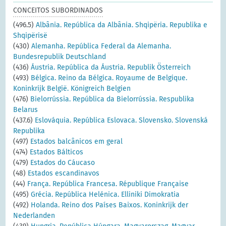
CONCEITOS SUBORDINADOS
(496.5)
Albânia. República da Albânia. Shqipëria. Republika e
Shqipërisë
(430)
Alemanha. República Federal da Alemanha.
Bundesrepublik Deutschland
(436)
Áustria. República da Áustria. Republik Österreich
(493)
Bélgica. Reino da Bélgica. Royaume de Belgique.
Koninkrijk België. Königreich Belgien
(476)
Bielorrússia. República da Bielorrússia. Respublika
Belarus
(437.6)
Eslováquia. República Eslovaca. Slovensko. Slovenská
Republika
(497)
Estados balcânicos em geral
(474)
Estados Bálticos
(479)
Estados do Cáucaso
(48)
Estados escandinavos
(44)
França. República Francesa. République Française
(495)
Grécia. República Helénica. Elliniki Dimokratia
(492)
Holanda. Reino dos Países Baixos. Koninkrijk der
Nederlanden