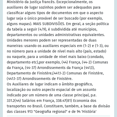
Ministério da Justiça francês. Excepcionalmente, os
auxiliares de lugar sozinhos podem ser adequados para
classificar alguns tipos de documentos em que o aspecto
lugar seja o único provável de ser buscado (por exemplo,
alguns mapas). MAIS SUBDIVISÕES. Em geral, a seção política
da tabela a seguir (4/9), é subdividida até municípios,
departamentos ou unidades administrativas equivalentes.
Unidades menores podem ser representadas de duas
maneiras: usando os auxiliares especiais em (1-2) e (1-3), ou
no número para a unidade de nível mais alto (país, estado)
ou naquele, para a unidade de nível mais baixo (condado,
departamento etc),por exemplo, (44) França, (44-2) Comunas
da França, (44-37) Arrondissements da França (441,1),
Departamento de Finistère,(441.1-2) Comunas de Finistère,
(441.1-37) Arrondissements de Finistère.
Os Auxiliares de lugar indicam o âmbito geográfico,
localização ou outro aspecto espacial de um assunto
indicado por um número de uma classe principal, p.e.
331.2(44) Salários em França, 338.47(81) Economia dos
transportes no Brasil. Constituem, também, a base da divisão
das classes 913 "Geografia regional" e de 94 'História'