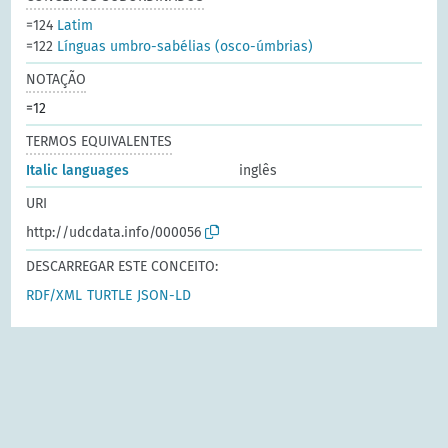
=124
Latim
=122
Línguas umbro-sabélias (osco-úmbrias)
NOTAÇÃO
=12
TERMOS EQUIVALENTES
Italic languages
inglês
URI
http://udcdata.info/000056
DESCARREGAR ESTE CONCEITO:
RDF/XML
TURTLE
JSON-LD