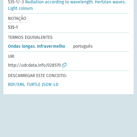
535-1/-3
Radiation according to wavelength. Hertzian waves.
Light colours
NOTAÇÃO
535-1
TERMOS EQUIVALENTES
Ondas longas. Infravermelho
português
URI
http://udcdata.info/028570
DESCARREGAR ESTE CONCEITO:
RDF/XML
TURTLE
JSON-LD