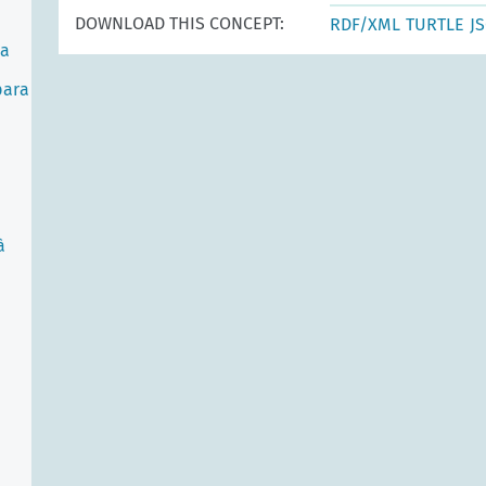
DOWNLOAD THIS CONCEPT:
RDF/XML
TURTLE
J
ra
para
à