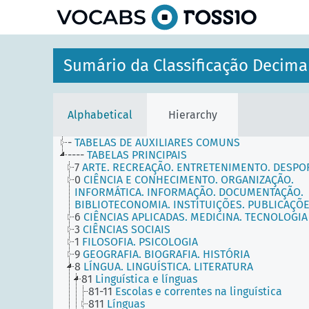
Sumário da Classificação Decima
Alphabetical
Hierarchy
-
TABELAS DE AUXILIARES COMUNS
----
TABELAS PRINCIPAIS
7
ARTE. RECREAÇÃO. ENTRETENIMENTO. DESPO
0
CIÊNCIA E CONHECIMENTO. ORGANIZAÇÃO.
INFORMÁTICA. INFORMAÇÃO. DOCUMENTAÇÃO.
BIBLIOTECONOMIA. INSTITUIÇÕES. PUBLICAÇÕ
6
CIÊNCIAS APLICADAS. MEDICINA. TECNOLOGIA
3
CIÊNCIAS SOCIAIS
1
FILOSOFIA. PSICOLOGIA
9
GEOGRAFIA. BIOGRAFIA. HISTÓRIA
8
LÍNGUA. LINGUÍSTICA. LITERATURA
81
Linguística e línguas
81-11
Escolas e correntes na linguística
811
Línguas