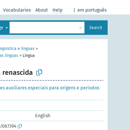
Vocabularies
About
Help
|
em português
×
age
Search
inguística e línguas
>
as línguas
>
Língua
 renascida
es auxiliares especiais para origens e períodos
English
o/067394