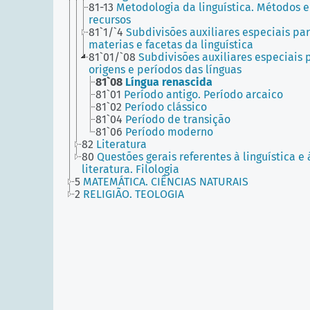
81-13
Metodologia da linguística. Métodos e
recursos
81`1/`4
Subdivisões auxiliares especiais pa
materias e facetas da linguística
81`01/`08
Subdivisões auxiliares especiais 
origens e períodos das línguas
81`08
Língua renascida
81`01
Período antigo. Período arcaico
81`02
Período clássico
81`04
Período de transição
81`06
Período moderno
82
Literatura
80
Questões gerais referentes à linguística e 
literatura. Filologia
5
MATEMÁTICA. CIÊNCIAS NATURAIS
2
RELIGIÃO. TEOLOGIA