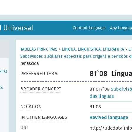
l Universal
Content language
Any langu
TABELAS PRINCIPAIS
>
LÍNGUA. LINGUÍSTICA. LITERATURA
>
L
Subdivisões auxiliares especiais para origens e períodos d
renascida
RTO
81`08
Língua
PREFERRED TERM
ES
BROADER CONCEPT
81`01/`08
Subdivisõ
das línguas
NOTATION
81`08
IN OTHER LANGUAGES
Revived language
URI
http://udcdata.inf