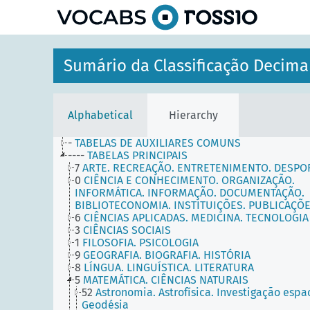
Sumário da Classificação Decima
Alphabetical
Hierarchy
-
TABELAS DE AUXILIARES COMUNS
----
TABELAS PRINCIPAIS
7
ARTE. RECREAÇÃO. ENTRETENIMENTO. DESPO
0
CIÊNCIA E CONHECIMENTO. ORGANIZAÇÃO.
INFORMÁTICA. INFORMAÇÃO. DOCUMENTAÇÃO.
BIBLIOTECONOMIA. INSTITUIÇÕES. PUBLICAÇÕ
6
CIÊNCIAS APLICADAS. MEDICINA. TECNOLOGIA
3
CIÊNCIAS SOCIAIS
1
FILOSOFIA. PSICOLOGIA
9
GEOGRAFIA. BIOGRAFIA. HISTÓRIA
8
LÍNGUA. LINGUÍSTICA. LITERATURA
5
MATEMÁTICA. CIÊNCIAS NATURAIS
52
Astronomia. Astrofísica. Investigação espac
Geodésia