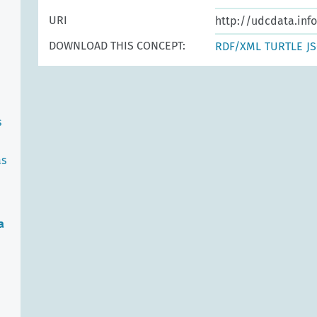
URI
http://udcdata.inf
DOWNLOAD THIS CONCEPT:
RDF/XML
TURTLE
J
s
as
a