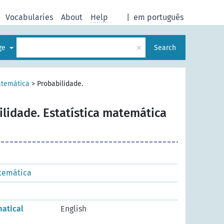
Vocabularies
About
Help
|
em português
×
age
Search
temática
>
Probabilidade.
lidade. Estatística matemática
temática
matical
English