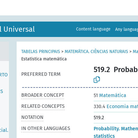
l Universal
Content language
Any langu
TABELAS PRINCIPAIS
>
MATEMÁTICA. CIÊNCIAS NATURAIS
>
Ma
Estatística matemática
519.2
Probabi
PREFERRED TERM
RTO
ES
BROADER CONCEPT
51
Matemática
RELATED CONCEPTS
330.4
Economia ma
NOTATION
519.2
IN OTHER LANGUAGES
Probability. Mathe
ial.
statistics