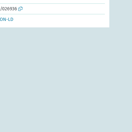
o/026936
SON-LD