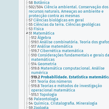
58
Botânica
502/504
Ciência ambiental. Conservação dos
recursos naturais. Ameaças ao ambiente e
protecção contra as mesmas
57
Ciências biológicas em geral
55
Ciências da terra. Ciências geológicas
53
Física
51
Matemática
512
Álgebra
519.1
Análise combinatória. Teoria dos grafo
517
Análise matemática
519.7
Cibernética matemática
510
Considerações fundamentais e gerais d
matemáticas
514
Geometria
519.6
Matemática computacional. Análise
numérica
519.2
Probabilidade. Estatística matemátic
511
Teoria dos números
519.8
Teorias e métodos de investigação
operacional matemática
515.1
Topologia
56
Paleontologia
54
Química. Cristalografia. Mineralogia
59
Zoologia