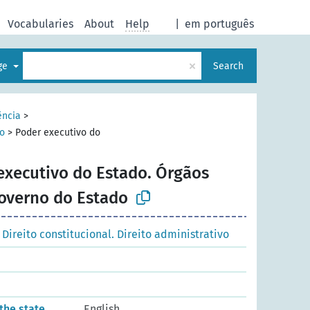
Vocabularies
About
Help
|
em português
×
age
Search
ência
>
vo
>
Poder executivo do
executivo do Estado. Órgãos
governo do Estado
 Direito constitucional. Direito administrativo
the state.
English