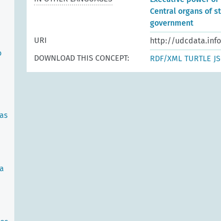
Central organs of s
government
URI
http://udcdata.inf
o
DOWNLOAD THIS CONCEPT:
RDF/XML
TURTLE
J
ias
ca