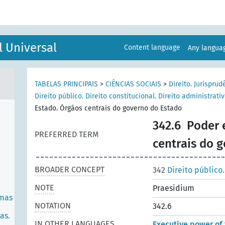
ES
l Universal
Content language
Any langu
a.
TABELAS PRINCIPAIS
>
CIÊNCIAS SOCIAIS
>
Direito. Jurisprud
Direito público. Direito constitucional. Direito administrati
Estado. Órgãos centrais do governo do Estado
342.6
Poder 
PREFERRED TERM
centrais do 
BROADER CONCEPT
342
Direito público.
NOTE
Praesidium
rmas
NOTATION
342.6
as.
IN OTHER LANGUAGES
Executive power of 