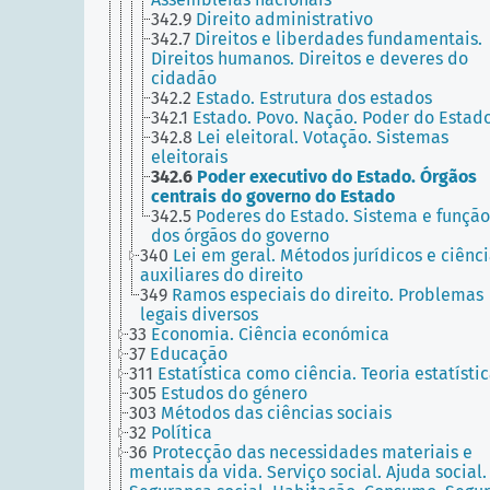
342.9
Direito administrativo
342.7
Direitos e liberdades fundamentais.
Direitos humanos. Direitos e deveres do
cidadão
342.2
Estado. Estrutura dos estados
342.1
Estado. Povo. Nação. Poder do Estad
342.8
Lei eleitoral. Votação. Sistemas
eleitorais
342.6
Poder executivo do Estado. Órgãos
centrais do governo do Estado
342.5
Poderes do Estado. Sistema e função
dos órgãos do governo
340
Lei em geral. Métodos jurídicos e ciênc
auxiliares do direito
349
Ramos especiais do direito. Problemas
legais diversos
33
Economia. Ciência económica
37
Educação
311
Estatística como ciência. Teoria estatísti
305
Estudos do género
303
Métodos das ciências sociais
32
Política
36
Protecção das necessidades materiais e
mentais da vida. Serviço social. Ajuda social.