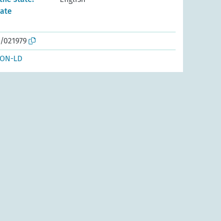
tate
o/021979
SON-LD