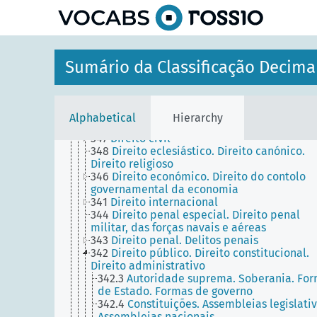
INFORMÁTICA. INFORMAÇÃO. DOCUMENTAÇÃO.
BIBLIOTECONOMIA. INSTITUIÇÕES. PUBLICAÇÕ
6
CIÊNCIAS APLICADAS. MEDICINA. TECNOLOGIA
3
CIÊNCIAS SOCIAIS
35
Administração pública. Governo. Assuntos
Sumário da Classificação Decima
militares
39
Antropologia cultural. Etnologia. Etnografi
Usos e costumes. Tradições. Modo de vida.
Folclore
Alphabetical
Hierarchy
34
Direito. Jurisprudência
347
Direito civil
348
Direito eclesiástico. Direito canónico.
Direito religioso
346
Direito económico. Direito do contolo
governamental da economia
341
Direito internacional
344
Direito penal especial. Direito penal
militar, das forças navais e aéreas
343
Direito penal. Delitos penais
342
Direito público. Direito constitucional.
Direito administrativo
342.3
Autoridade suprema. Soberania. Fo
de Estado. Formas de governo
342.4
Constituições. Assembleias legislativ
Assembleias nacionais