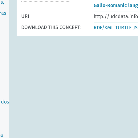
s,
Gallo-Romanic lan
ras
URI
http://udcdata.info
DOWNLOAD THIS CONCEPT:
RDF/XML
TURTLE
J
 dos
ra