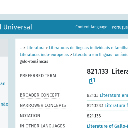
ES
l Universal
Content language
Portugu
...
>
Literatura
>
Literaturas de línguas individuais e familh
Literaturas indo-europeias
>
Literatura em línguas români
galo-românicas
821.133
Liter
PREFERRED TERM
san
BROADER CONCEPT
821.13
Literatura em
(não
NARROWER CONCEPTS
821.133.1
Literatura 
NOTATION
821.133
IN OTHER LANGUAGES
Literature of Gall