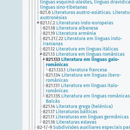
línguas esquimó-aleútes, línguas dravídica
línguas sino-tibetanas
821.6
Literaturas austro-asiáticas. Literatu
austronésias
821.1/.2
Literaturas indo-europeias
821.18
Literatura albanesa
821.19
Literatura arménia
821.21/.22
Literatura em línguas indo-
iranianas
821.12
Literatura em línguas itálicas
821.13
Literatura em línguas românicas
821.133
Literatura em línguas galo-
românicas
821.133.1
Literatura francesa
821.134
Literatura em línguas ibero-
românicas
821.131
Literatura em línguas ítalo-
românicas
821.135
Literatura em línguas românicas
Balcãs
821.14
Literatura grega (helénica)
821.17
Literaturas bálticas
821.11
Literaturas em línguas germânicas
821.16
Literaturas eslavas
82-1/-9
Subdivisões auxiliares especiais pa