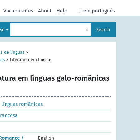
Vocabularies
About
Help
|
em português
×
ese
Search
as de línguas
>
cas
>
Literatura em línguas
atura em línguas galo-românicas
 línguas românicas
francesa
o-Romance /
English