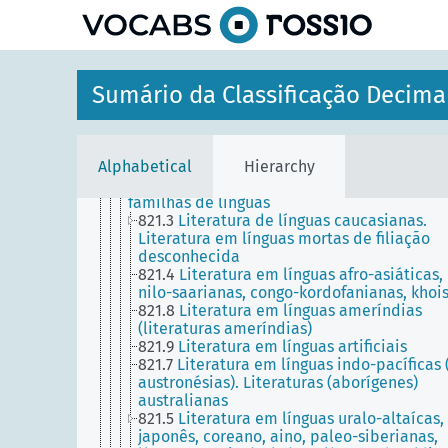
0
CIÊNCIA E CONHECIMENTO. ORGANIZAÇÃO.
INFORMÁTICA. INFORMAÇÃO. DOCUMENTAÇÃO.
BIBLIOTECONOMIA. INSTITUIÇÕES. PUBLICAÇÕ
6
CIÊNCIAS APLICADAS. MEDICINA. TECNOLOGIA
3
CIÊNCIAS SOCIAIS
Sumário da Classificação Decima
1
FILOSOFIA. PSICOLOGIA
9
GEOGRAFIA. BIOGRAFIA. HISTÓRIA
8
LÍNGUA. LINGUÍSTICA. LITERATURA
81
Linguística e línguas
Alphabetical
Hierarchy
82
Literatura
821
Literaturas de línguas individuais e
familhas de línguas
821.3
Literatura de línguas caucasianas.
Literatura em línguas mortas de filiação
desconhecida
821.4
Literatura em línguas afro-asiáticas,
nilo-saarianas, congo-kordofanianas, khoi
821.8
Literatura em línguas ameríndias
(literaturas ameríndias)
821.9
Literatura em línguas artificiais
821.7
Literatura em línguas indo-pacíficas 
austronésias). Literaturas (aborígenes)
australianas
821.5
Literatura em línguas uralo-altaícas,
japonês, coreano, aino, paleo-siberianas,