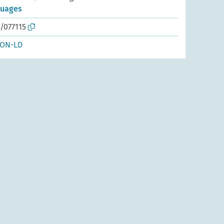
guages
/077115
SON-LD