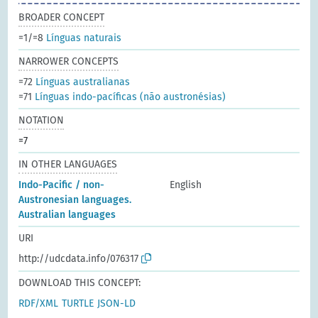
BROADER CONCEPT
=1/=8
Línguas naturais
NARROWER CONCEPTS
=72
Línguas australianas
=71
Línguas indo-pacíficas (não austronésias)
NOTATION
=7
IN OTHER LANGUAGES
Indo-Pacific / non-
English
Austronesian languages.
Australian languages
URI
http://udcdata.info/076317
DOWNLOAD THIS CONCEPT:
RDF/XML
TURTLE
JSON-LD