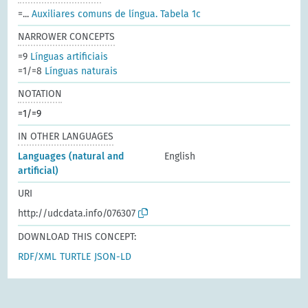
=...
Auxiliares comuns de língua. Tabela 1c
NARROWER CONCEPTS
=9
Línguas artificiais
=1/=8
Línguas naturais
NOTATION
=1/=9
IN OTHER LANGUAGES
Languages (natural and
English
artificial)
URI
http://udcdata.info/076307
DOWNLOAD THIS CONCEPT:
RDF/XML
TURTLE
JSON-LD