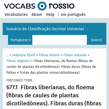
Vocabularies
About
Help
|
em português
Sumário da Classificação Decimal Universal
×
Portuguese
Search
...
>
Indústria têxtil
>
Fibras têxteis
>
Fibras naturais
>
Fibras vegetais
>
Fibras liberianas, do floema (fibras de
caules de plantas dicotiledóneas). Fibras duras (fibras de
folhas e frutos das plantas monocotiledóneas)
PREFERRED TERM
677.1
Fibras liberianas, do floema
(fibras de caules de plantas
dicotiledóneas). Fibras duras (fibras