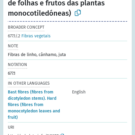
de folhas e frutos das plantas
monocotiledóneas)
BROADER CONCEPT
677.1/.2
Fibras vegetais
NOTE
Fibras de linho, cânhamo, juta
NOTATION
677.1
IN OTHER LANGUAGES
Bast fibres (fibres from
English
dicotyledon stems). Hard
fibres (fibres from
monocotyledon leaves and
fruit)
URI