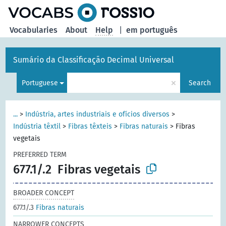
Vocabularies
About
Help
|
em português
Sumário da Classificação Decimal Universal
×
Portuguese
Search
...
>
Indústria, artes industriais e ofícios diversos
>
Indústria têxtil
>
Fibras têxteis
>
Fibras naturais
>
Fibras
vegetais
PREFERRED TERM
677.1/.2
Fibras vegetais
BROADER CONCEPT
677.1/.3
Fibras naturais
NARROWER CONCEPTS