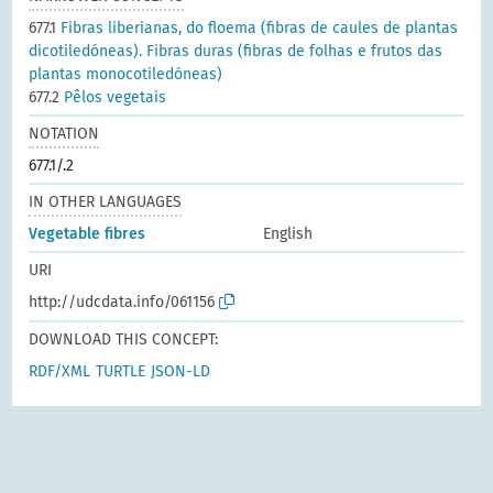
677.1
Fibras liberianas, do floema (fibras de caules de plantas
dicotiledóneas). Fibras duras (fibras de folhas e frutos das
plantas monocotiledóneas)
677.2
Pêlos vegetais
NOTATION
677.1/.2
IN OTHER LANGUAGES
Vegetable fibres
English
URI
http://udcdata.info/061156
DOWNLOAD THIS CONCEPT:
RDF/XML
TURTLE
JSON-LD