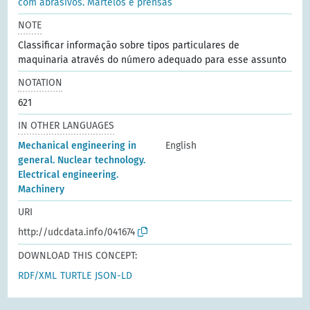
com abrasivos. Martelos e prensas
NOTE
Classificar informação sobre tipos particulares de
maquinaria através do número adequado para esse assunto
NOTATION
621
IN OTHER LANGUAGES
Mechanical engineering in
English
general. Nuclear technology.
Electrical engineering.
Machinery
URI
http://udcdata.info/041674
DOWNLOAD THIS CONCEPT:
RDF/XML
TURTLE
JSON-LD