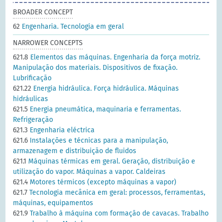
BROADER CONCEPT
62
Engenharia. Tecnologia em geral
NARROWER CONCEPTS
621.8
Elementos das máquinas. Engenharia da força motriz.
Manipulação dos materiais. Dispositivos de fixação.
Lubrificação
621.22
Energia hidráulica. Força hidráulica. Máquinas
hidráulicas
621.5
Energia pneumática, maquinaria e ferramentas.
Refrigeração
621.3
Engenharia eléctrica
621.6
Instalações e técnicas para a manipulação,
armazenagem e distribuição de fluidos
621.1
Máquinas térmicas em geral. Geração, distribuição e
utilização do vapor. Máquinas a vapor. Caldeiras
621.4
Motores térmicos (excepto máquinas a vapor)
621.7
Tecnologia mecânica em geral: processos, ferramentas,
máquinas, equipamentos
621.9
Trabalho à máquina com formação de cavacas. Trabalho