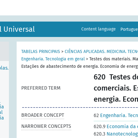
l Universal
Content language
Portugu
RTO
ES
TABELAS PRINCIPAIS
>
CIÊNCIAS APLICADAS. MEDICINA. TEC
Engenharia. Tecnologia em geral
>
Testes dos materiais. Ma
Estações de abastecimento de energia. Economia de energ
las.
620
Testes d
comerciais. 
PREFERRED TERM
energia. Eco
.
ia
al
BROADER CONCEPT
62
Engenharia. Tecn
ia
a
NARROWER CONCEPTS
620.9
Economia da 
620.3
Nanotecnolog