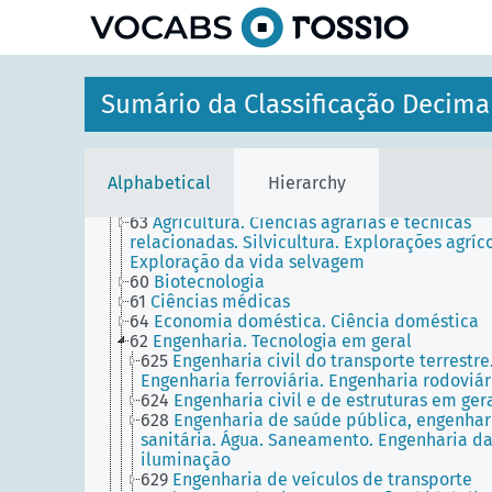
-
TABELAS DE AUXILIARES COMUNS
Sumário da Classificação Decima
----
TABELAS PRINCIPAIS
7
ARTE. RECREAÇÃO. ENTRETENIMENTO. DESPO
0
CIÊNCIA E CONHECIMENTO. ORGANIZAÇÃO.
INFORMÁTICA. INFORMAÇÃO. DOCUMENTAÇÃO.
Alphabetical
Hierarchy
BIBLIOTECONOMIA. INSTITUIÇÕES. PUBLICAÇÕ
6
CIÊNCIAS APLICADAS. MEDICINA. TECNOLOGIA
63
Agricultura. Ciências agrárias e técnicas
relacionadas. Silvicultura. Explorações agríco
Exploração da vida selvagem
60
Biotecnologia
61
Ciências médicas
64
Economia doméstica. Ciência doméstica
62
Engenharia. Tecnologia em geral
625
Engenharia civil do transporte terrestre
Engenharia ferroviária. Engenharia rodoviár
624
Engenharia civil e de estruturas em ger
628
Engenharia de saúde pública, engenhar
sanitária. Água. Saneamento. Engenharia d
iluminação
629
Engenharia de veículos de transporte