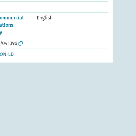
 Commercial
English
ations.
y
o/041396
SON-LD