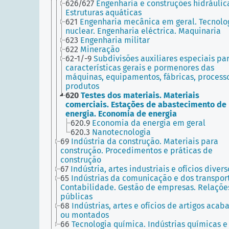
626/627
Engenharia e construções hidráulic
Estruturas aquáticas
621
Engenharia mecânica em geral. Tecnolo
nuclear. Engenharia eléctrica. Maquinaria
623
Engenharia militar
622
Mineração
62-1/-9
Subdivisões auxiliares especiais pa
características gerais e pormenores das
máquinas, equipamentos, fábricas, process
produtos
620
Testes dos materiais. Materiais
comerciais. Estações de abastecimento de
energia. Economia de energia
620.9
Economia da energia em geral
620.3
Nanotecnologia
69
Indústria da construção. Materiais para
construção. Procedimentos e práticas de
construção
67
Indústria, artes industriais e ofícios divers
65
Indústrias da comunicação e dos transpor
Contabilidade. Gestão de empresas. Relaçõe
públicas
68
Indústrias, artes e ofícios de artigos acab
ou montados
66
Tecnologia química. Indústrias químicas e