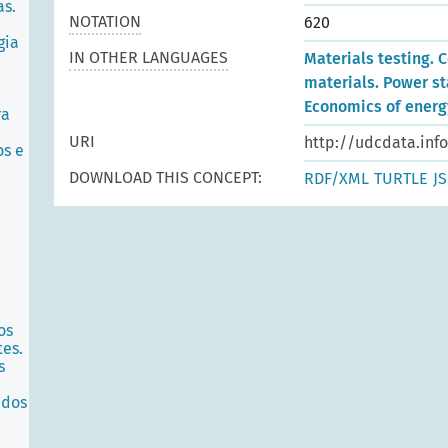
as.
NOTATION
620
gia
IN OTHER LANGUAGES
Materials testing.
materials. Power st
Economics of energ
ra
URI
http://udcdata.inf
os e
DOWNLOAD THIS CONCEPT:
RDF/XML
TURTLE
J
os
tes.
s
ados