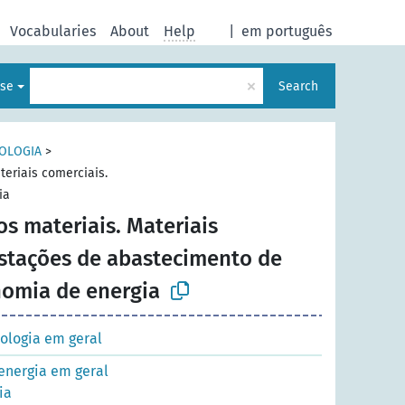
Vocabularies
About
Help
|
em português
×
ese
Search
NOLOGIA
>
teriais comerciais.
ia
os materiais. Materiais
Estações de abastecimento de
nomia de energia
ologia em geral
energia em geral
ia