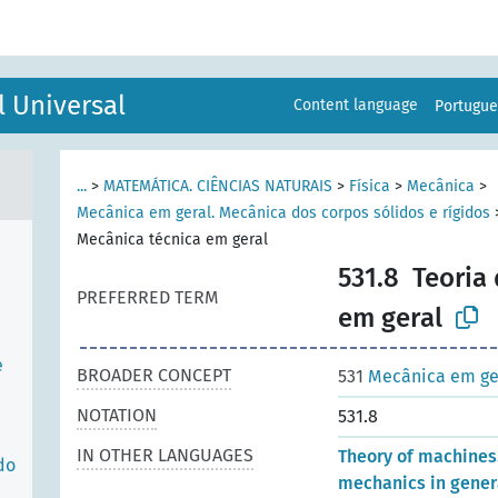
ES
l Universal
Content language
Portugu
ial.
...
>
MATEMÁTICA. CIÊNCIAS NATURAIS
>
Física
>
Mecânica
>
Mecânica em geral. Mecânica dos corpos sólidos e rígidos
Mecânica técnica em geral
531.8
Teoria
PREFERRED TERM
em geral
e
BROADER CONCEPT
531
Mecânica em ger
NOTATION
531.8
IN OTHER LANGUAGES
Theory of machines
do
mechanics in gener