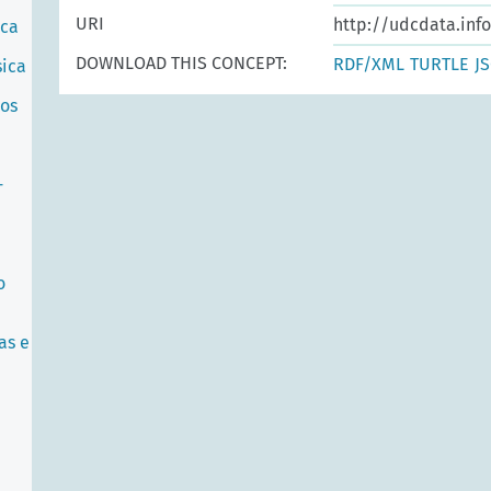
URI
http://udcdata.inf
ica
DOWNLOAD THIS CONCEPT:
RDF/XML
TURTLE
J
sica
pos
-
o
as e