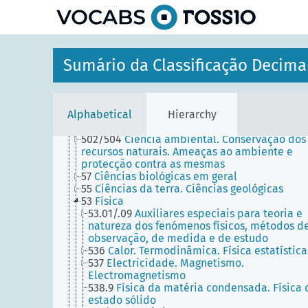
INFORMÁTICA. INFORMAÇÃO. DOCUMENTAÇÃO.
BIBLIOTECONOMIA. INSTITUIÇÕES. PUBLICAÇÕ
6
CIÊNCIAS APLICADAS. MEDICINA. TECNOLOGIA
3
CIÊNCIAS SOCIAIS
1
FILOSOFIA. PSICOLOGIA
Sumário da Classificação Decima
9
GEOGRAFIA. BIOGRAFIA. HISTÓRIA
8
LÍNGUA. LINGUÍSTICA. LITERATURA
5
MATEMÁTICA. CIÊNCIAS NATURAIS
52
Astronomia. Astrofísica. Investigação espac
Alphabetical
Hierarchy
Geodésia
58
Botânica
502/504
Ciência ambiental. Conservação dos
recursos naturais. Ameaças ao ambiente e
protecção contra as mesmas
57
Ciências biológicas em geral
55
Ciências da terra. Ciências geológicas
53
Física
53.01/.09
Auxiliares especiais para teoria e
natureza dos fenómenos físicos, métodos d
observação, de medida e de estudo
536
Calor. Termodinâmica. Física estatística
537
Electricidade. Magnetismo.
Electromagnetismo
538.9
Física da matéria condensada. Física 
estado sólido