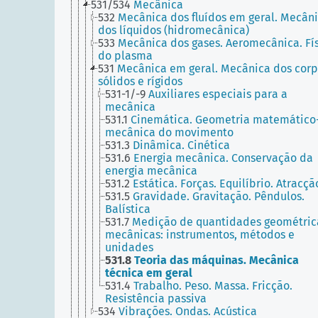
531/534
Mecânica
532
Mecânica dos fluídos em geral. Mecân
dos líquidos (hidromecânica)
533
Mecânica dos gases. Aeromecânica. Fí
do plasma
531
Mecânica em geral. Mecânica dos cor
sólidos e rígidos
531-1/-9
Auxiliares especiais para a
mecânica
531.1
Cinemática. Geometria matemático
mecânica do movimento
531.3
Dinâmica. Cinética
531.6
Energia mecânica. Conservação da
energia mecânica
531.2
Estática. Forças. Equilíbrio. Atracçã
531.5
Gravidade. Gravitação. Pêndulos.
Balística
531.7
Medição de quantidades geométric
mecânicas: instrumentos, métodos e
unidades
531.8
Teoria das máquinas. Mecânica
técnica em geral
531.4
Trabalho. Peso. Massa. Fricção.
Resistência passiva
534
Vibrações. Ondas. Acústica