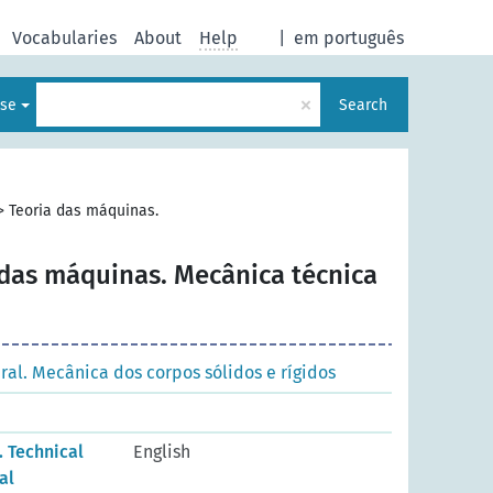
Vocabularies
About
Help
|
em português
×
ese
Search
>
Teoria das máquinas.
 das máquinas. Mecânica técnica
al. Mecânica dos corpos sólidos e rígidos
. Technical
English
al