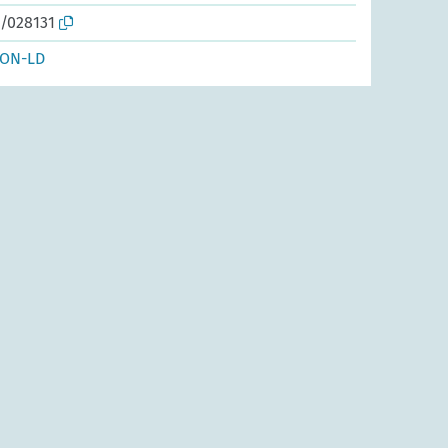
o/028131
SON-LD