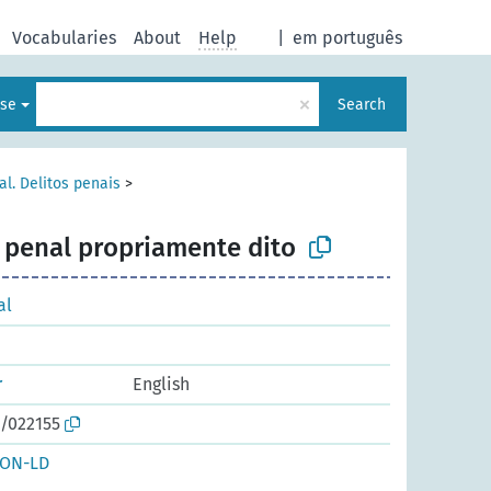
Vocabularies
About
Help
|
em português
×
ese
Search
al. Delitos penais
>
o penal propriamente dito
al
r
English
o/022155
SON-LD