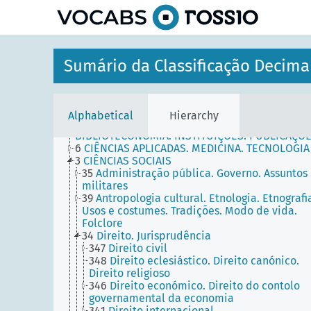
Sumário da Classificação Decima
-
TABELAS DE AUXILIARES COMUNS
----
TABELAS PRINCIPAIS
7
ARTE. RECREAÇÃO. ENTRETENIMENTO. DESPO
0
CIÊNCIA E CONHECIMENTO. ORGANIZAÇÃO.
Alphabetical
Hierarchy
INFORMÁTICA. INFORMAÇÃO. DOCUMENTAÇÃO.
BIBLIOTECONOMIA. INSTITUIÇÕES. PUBLICAÇÕ
6
CIÊNCIAS APLICADAS. MEDICINA. TECNOLOGIA
3
CIÊNCIAS SOCIAIS
35
Administração pública. Governo. Assuntos
militares
39
Antropologia cultural. Etnologia. Etnografi
Usos e costumes. Tradições. Modo de vida.
Folclore
34
Direito. Jurisprudência
347
Direito civil
348
Direito eclesiástico. Direito canónico.
Direito religioso
346
Direito económico. Direito do contolo
governamental da economia
341
Direito internacional