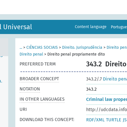
l Universal
Content language
Portugu
RTO
...
>
CIÊNCIAS SOCIAIS
>
Direito. Jurisprudência
>
Direito pen
Direito penal
>
Direito penal propriamente dito
ES
343.2
Direit
PREFERRED TERM
BROADER CONCEPT
343.2/.7
Direito pen
a.
NOTATION
343.2
IN OTHER LANGUAGES
Criminal law prope
URI
http://udcdata.inf
DOWNLOAD THIS CONCEPT:
RDF/XML
TURTLE
J