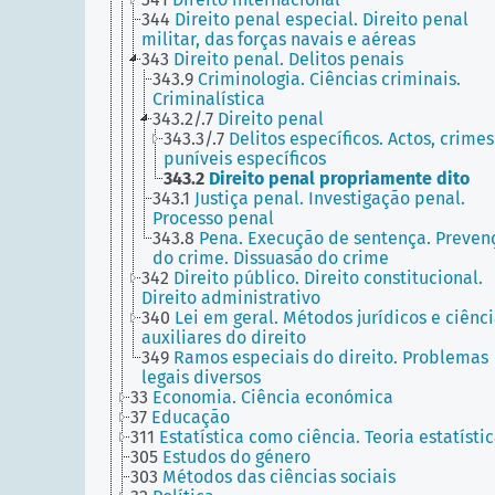
344
Direito penal especial. Direito penal
militar, das forças navais e aéreas
343
Direito penal. Delitos penais
343.9
Criminologia. Ciências criminais.
Criminalística
343.2/.7
Direito penal
343.3/.7
Delitos específicos. Actos, crimes
puníveis específicos
343.2
Direito penal propriamente dito
343.1
Justiça penal. Investigação penal.
Processo penal
343.8
Pena. Execução de sentença. Preven
do crime. Dissuasão do crime
342
Direito público. Direito constitucional.
Direito administrativo
340
Lei em geral. Métodos jurídicos e ciênc
auxiliares do direito
349
Ramos especiais do direito. Problemas
legais diversos
33
Economia. Ciência económica
37
Educação
311
Estatística como ciência. Teoria estatísti
305
Estudos do género
303
Métodos das ciências sociais