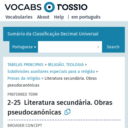
Vocabularies
About
Help
|
em português
Sumário da Classificação Decimal Universal
×
Portuguese
Search
TABELAS PRINCIPAIS
>
RELIGIÃO. TEOLOGIA
>
Subdivisões auxiliares especiais para a religião
>
Provas da religião
>
Literatura secundária. Obras
pseudocanónicas
PREFERRED TERM
2-25
Literatura secundária. Obras
pseudocanónicas
BROADER CONCEPT