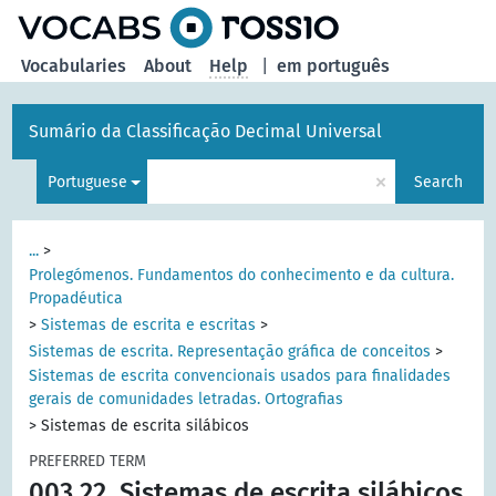
Vocabularies
About
Help
|
em português
Sumário da Classificação Decimal Universal
×
Portuguese
Search
...
>
Prolegómenos. Fundamentos do conhecimento e da cultura.
Propadéutica
>
Sistemas de escrita e escritas
>
Sistemas de escrita. Representação gráfica de conceitos
>
Sistemas de escrita convencionais usados para finalidades
gerais de comunidades letradas. Ortografias
>
Sistemas de escrita silábicos
PREFERRED TERM
003.22
Sistemas de escrita silábicos