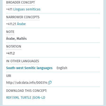
BROADER CONCEPT
=411
Línguas semíticas
NARROWER CONCEPTS
=411.21
Árabe
NOTE
Árabe, Maltês
NOTATION
=411.2
IN OTHER LANGUAGES
South-west Semitic languages
English
URI
http://udcdata.info/000314
DOWNLOAD THIS CONCEPT:
RDF/XML
TURTLE
JSON-LD