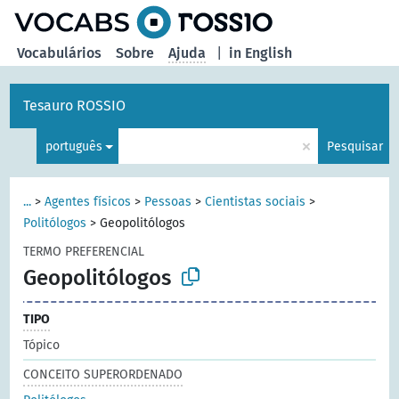
principal
Vocabulários
Sobre
Ajuda
|
in English
Tesauro ROSSIO
×
português
Pesquisar
...
>
Agentes físicos
>
Pessoas
>
Cientistas sociais
>
Politólogos
>
Geopolitólogos
TERMO PREFERENCIAL
Geopolitólogos
TIPO
Tópico
CONCEITO SUPERORDENADO