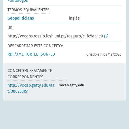
Politólogos
TERMOS EQUIVALENTES
Geopoliticians
inglês
URI
http://vocabs.rossio.fcsh.unl.pt/tesauro/c_fc5aa1e0
DESCARREGAR ESTE CONCEITO:
RDF/XML
TURTLE
JSON-LD
Criado em 08/12/2020
CONCEITOS EXATAMENTE
CORRESPONDENTES
http://vocab.getty.edu/aa
vocab.getty.edu
t/300255151