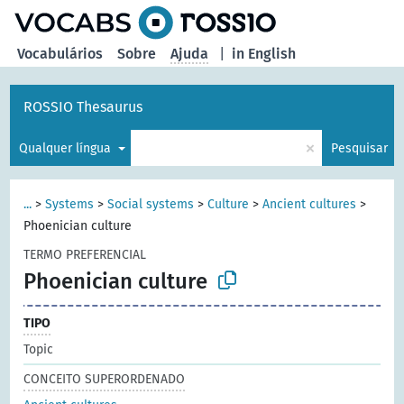
principal
Vocabulários
Sobre
Ajuda
|
in English
ROSSIO Thesaurus
×
Qualquer língua
Pesquisar
...
>
Systems
>
Social systems
>
Culture
>
Ancient cultures
>
Phoenician culture
TERMO PREFERENCIAL
Phoenician culture
TIPO
Topic
CONCEITO SUPERORDENADO