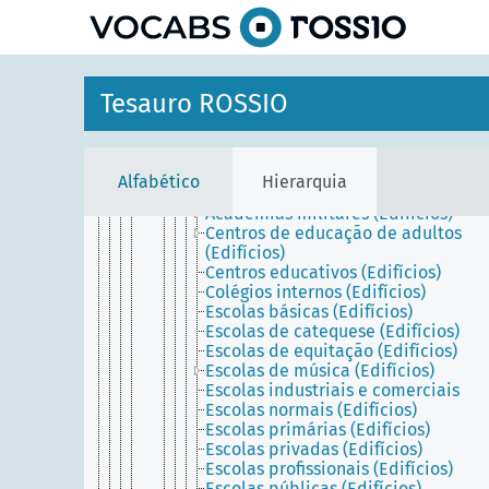
principal
Edifícios experimentais
Edifícios flutuantes
Edifícios históricos
Edifícios ilegais
Edifícios institucionais
Tesauro ROSSIO
Edifícios de assistência social
Edifícios e estruturas construídas de
detenção e correção
Escolas (Edifícios)
Alfabético
Hierarquia
Academias de polícia (Edifícios)
Academias militares (Edifícios)
Centros de educação de adultos
(Edifícios)
Centros educativos (Edifícios)
Colégios internos (Edifícios)
Escolas básicas (Edifícios)
Escolas de catequese (Edifícios)
Escolas de equitação (Edifícios)
Escolas de música (Edifícios)
Escolas industriais e comerciais
Escolas normais (Edifícios)
Escolas primárias (Edifícios)
Escolas privadas (Edifícios)
Escolas profissionais (Edifícios)
Escolas públicas (Edifícios)