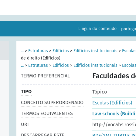
Língua do conteúdo
portug
...
>
Estruturas
>
Edifícios
>
Edifícios institucionais
>
Escolas
de direito (Edifícios)
...
>
Estruturas
>
Edifícios
>
Edifícios institucionais
>
Escolas
Faculdades de
TERMO PREFERENCIAL
TIPO
Tópico
CONCEITO SUPERORDENADO
Escolas (Edifícios)
TERMOS EQUIVALENTES
Law schools (Buildi
URI
http://vocabs.rossi
DESCARREGAR ESTE
RDF/XML
TURTLE
J