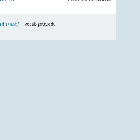
.edu/aat/
vocab.getty.edu