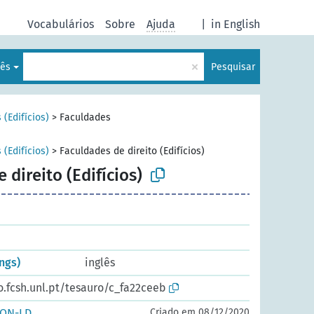
Vocabulários
Sobre
Ajuda
|
in English
×
uês
Pesquisar
 (Edifícios)
>
Faculdades
 (Edifícios)
>
Faculdades de direito (Edifícios)
 direito (Edifícios)
ngs)
inglês
o.fcsh.unl.pt/tesauro/c_fa22ceeb
SON-LD
Criado em 08/12/2020