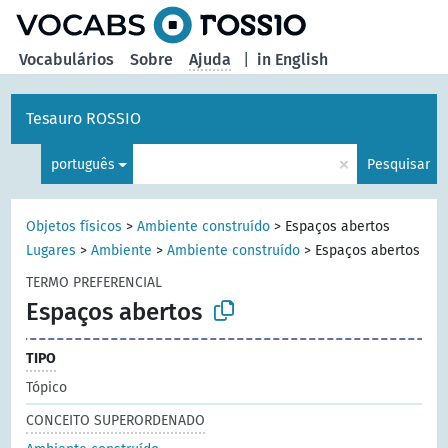
principal
Vocabulários
Sobre
Ajuda
|
in English
Tesauro ROSSIO
×
português
Pesquisar
Objetos físicos
>
Ambiente construído
>
Espaços abertos
Lugares
>
Ambiente
>
Ambiente construído
>
Espaços abertos
TERMO PREFERENCIAL
Espaços abertos
TIPO
Tópico
CONCEITO SUPERORDENADO