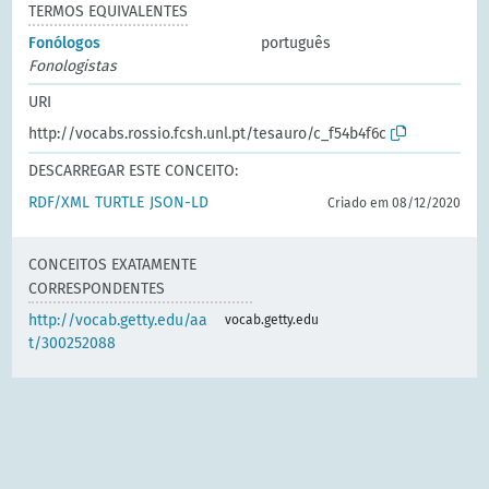
TERMOS EQUIVALENTES
Fonólogos
português
Fonologistas
URI
http://vocabs.rossio.fcsh.unl.pt/tesauro/c_f54b4f6c
DESCARREGAR ESTE CONCEITO:
RDF/XML
TURTLE
JSON-LD
Criado em 08/12/2020
CONCEITOS EXATAMENTE
CORRESPONDENTES
http://vocab.getty.edu/aa
vocab.getty.edu
t/300252088