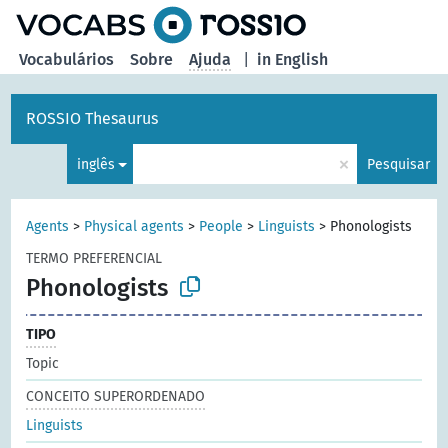
principal
Vocabulários
Sobre
Ajuda
|
in English
ROSSIO Thesaurus
×
inglês
Pesquisar
Agents
>
Physical agents
>
People
>
Linguists
>
Phonologists
TERMO PREFERENCIAL
Phonologists
TIPO
Topic
CONCEITO SUPERORDENADO
Linguists