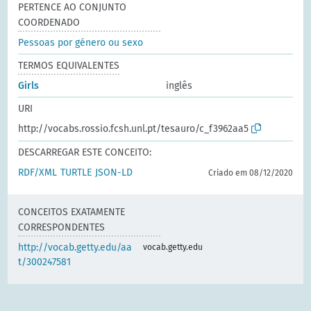
PERTENCE AO CONJUNTO
COORDENADO
Pessoas por género ou sexo
TERMOS EQUIVALENTES
Girls
inglês
URI
http://vocabs.rossio.fcsh.unl.pt/tesauro/c_f3962aa5
DESCARREGAR ESTE CONCEITO:
RDF/XML
TURTLE
JSON-LD
Criado em 08/12/2020
CONCEITOS EXATAMENTE
CORRESPONDENTES
http://vocab.getty.edu/aa
vocab.getty.edu
t/300247581