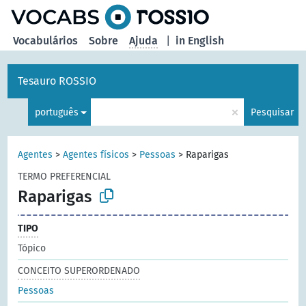
principal
Vocabulários
Sobre
Ajuda
|
in English
Tesauro ROSSIO
×
português
Pesquisar
Agentes
>
Agentes físicos
>
Pessoas
>
Raparigas
TERMO PREFERENCIAL
Raparigas
TIPO
Tópico
CONCEITO SUPERORDENADO
Pessoas