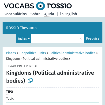
principal
Vocabulários
Sobre
Ajuda
|
in English
ROSSIO Thesaurus
×
inglês
Pesquisar
Places
>
Geopolitical units
>
Political administrative bodies
>
Kingdoms (Political administrative bodies)
TERMO PREFERENCIAL
Kingdoms (Political administrative
bodies)
TIPO
Topic