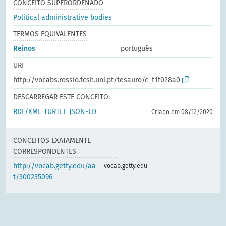
CONCEITO SUPERORDENADO
Political administrative bodies
TERMOS EQUIVALENTES
Reinos
português
URI
http://vocabs.rossio.fcsh.unl.pt/tesauro/c_f1f028a0
DESCARREGAR ESTE CONCEITO:
RDF/XML
TURTLE
JSON-LD
Criado em 08/12/2020
CONCEITOS EXATAMENTE
CORRESPONDENTES
http://vocab.getty.edu/aa
vocab.getty.edu
t/300235096