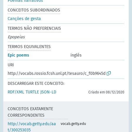
Poemas narrativos
CONCEITOS SUBORDINADOS
Canções de gesta
TERMOS NÃO PREFERENCIAIS
Epopeias
TERMOS EQUIVALENTES
Epic poems
inglês
URI
http://vocabs.rossio.fcsh.unl.pt/tesauro/c_f0b9645d
DESCARREGAR ESTE CONCEITO:
RDF/XML
TURTLE
JSON-LD
Criado em 08/12/2020
CONCEITOS EXATAMENTE
CORRESPONDENTES
http://vocab.getty.edu/aa
vocab.getty.edu
t/300253035