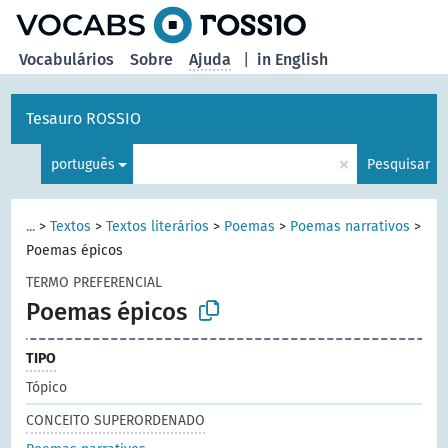
principal
Vocabulários
Sobre
Ajuda
|
in English
Tesauro ROSSIO
×
português
Pesquisar
...
>
Textos
>
Textos literários
>
Poemas
>
Poemas narrativos
>
Poemas épicos
TERMO PREFERENCIAL
Poemas épicos
TIPO
Tópico
CONCEITO SUPERORDENADO