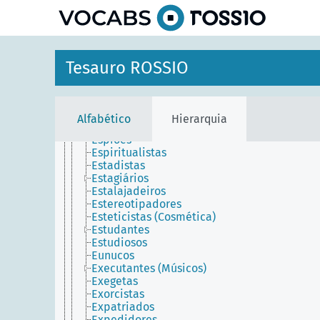
principal
Escoveiros
Escravos
Escribas
Escudeiros
Esmaltadores
Tesauro ROSSIO
Esmoleres
Espadeiros
Especialistas
Especialistas no Médio Oriente
Alfabético
Hierarquia
Espectadores
Espiões
Espiritualistas
Estadistas
Estagiários
Estalajadeiros
Estereotipadores
Esteticistas (Cosmética)
Estudantes
Estudiosos
Eunucos
Executantes (Músicos)
Exegetas
Exorcistas
Expatriados
Expedidores