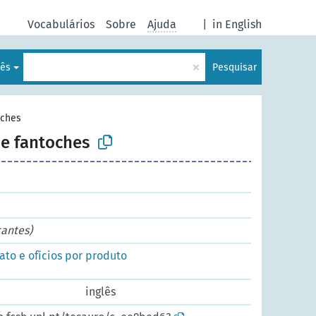
Vocabulários
Sobre
Ajuda
|
in English
×
uês
Pesquisar
oches
de fantoches
cantes)
to e ofícios por produto
inglês