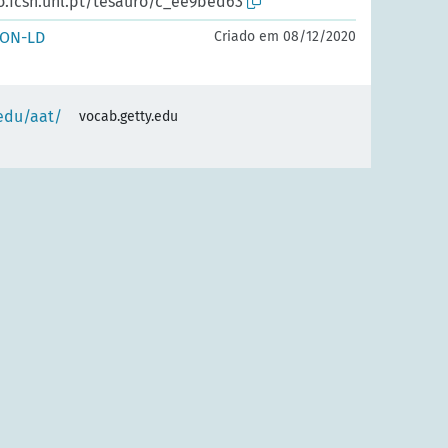
io.fcsh.unl.pt/tesauro/c_ee9bed63
SON-LD
Criado em 08/12/2020
.edu/aat/
vocab.getty.edu