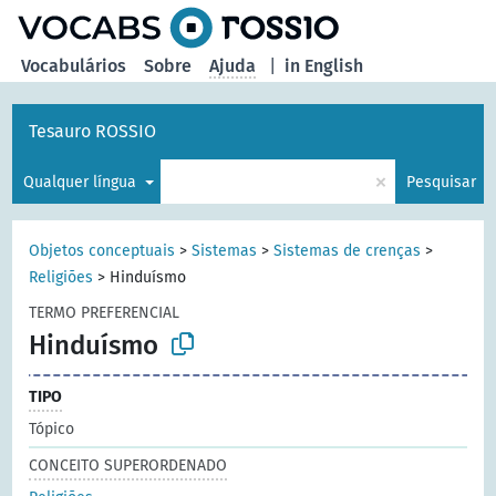
principal
Vocabulários
Sobre
Ajuda
|
in English
Tesauro ROSSIO
×
Qualquer língua
Pesquisar
Objetos conceptuais
>
Sistemas
>
Sistemas de crenças
>
Religiões
>
Hinduísmo
TERMO PREFERENCIAL
Hinduísmo
TIPO
Tópico
CONCEITO SUPERORDENADO