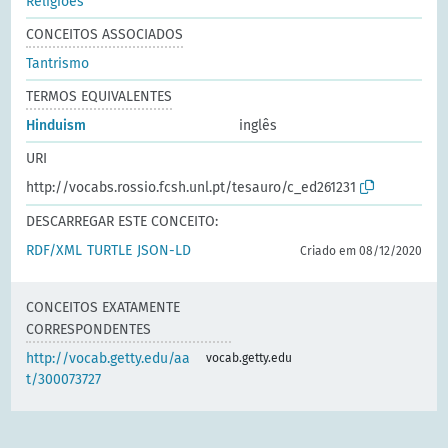
Religiões
CONCEITOS ASSOCIADOS
Tantrismo
TERMOS EQUIVALENTES
Hinduism
inglês
URI
http://vocabs.rossio.fcsh.unl.pt/tesauro/c_ed261231
DESCARREGAR ESTE CONCEITO:
RDF/XML
TURTLE
JSON-LD
Criado em 08/12/2020
CONCEITOS EXATAMENTE
CORRESPONDENTES
http://vocab.getty.edu/aa
vocab.getty.edu
t/300073727