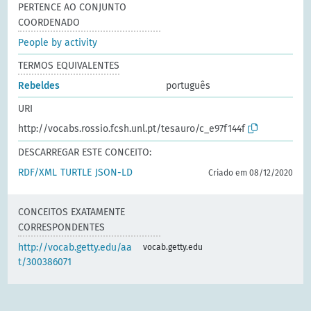
PERTENCE AO CONJUNTO
COORDENADO
People by activity
TERMOS EQUIVALENTES
Rebeldes
português
URI
http://vocabs.rossio.fcsh.unl.pt/tesauro/c_e97f144f
DESCARREGAR ESTE CONCEITO:
RDF/XML
TURTLE
JSON-LD
Criado em 08/12/2020
CONCEITOS EXATAMENTE
CORRESPONDENTES
http://vocab.getty.edu/aa
vocab.getty.edu
t/300386071