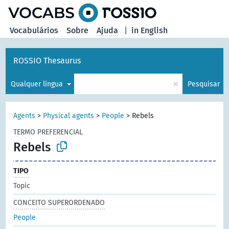
principal
Vocabulários
Sobre
Ajuda
|
in English
ROSSIO Thesaurus
×
Qualquer língua
Pesquisar
Agents
>
Physical agents
>
People
>
Rebels
TERMO PREFERENCIAL
Rebels
TIPO
Topic
CONCEITO SUPERORDENADO
People