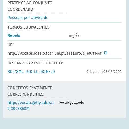
PERTENCE AO CONJUNTO
COORDENADO
Pessoas por atividade
TERMOS EQUIVALENTES
Rebels
inglês
URI
http://vocabs.rossio.fcsh.unl.pt/tesauro/c_e97f144f
DESCARREGAR ESTE CONCEITO:
RDF/XML
TURTLE
JSON-LD
Criado em 08/12/2020
CONCEITOS EXATAMENTE
CORRESPONDENTES
http://vocab.getty.edu/aa
vocab.getty.edu
t/300386071