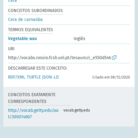
Cera
CONCEITOS SUBORDINADOS
Cera de carnaúba
TERMOS EQUIVALENTES
Vegetable wax
inglês
URI
http://vocabs.rossio.fcsh.unl.pt/tesauro/c_e550d546
DESCARREGAR ESTE CONCEITO:
RDF/XML
TURTLE
JSON-LD
Criado em 08/12/2020
CONCEITOS EXATAMENTE
CORRESPONDENTES
http://vocab.getty.edu/aa
vocab.getty.edu
t/300014607