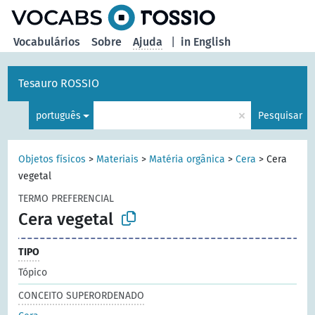
principal
Vocabulários
Sobre
Ajuda
|
in English
Tesauro ROSSIO
×
português
Pesquisar
Objetos físicos
>
Materiais
>
Matéria orgânica
>
Cera
>
Cera
vegetal
TERMO PREFERENCIAL
Cera vegetal
TIPO
Tópico
CONCEITO SUPERORDENADO