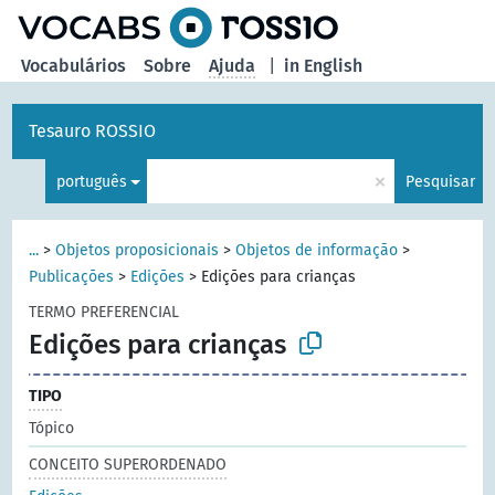
principal
Vocabulários
Sobre
Ajuda
|
in English
Tesauro ROSSIO
×
português
Pesquisar
...
>
Objetos proposicionais
>
Objetos de informação
>
Publicações
>
Edições
>
Edições para crianças
TERMO PREFERENCIAL
Edições para crianças
TIPO
Tópico
CONCEITO SUPERORDENADO