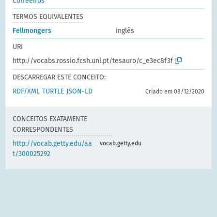
Correeiros
TERMOS EQUIVALENTES
Fellmongers
inglês
URI
http://vocabs.rossio.fcsh.unl.pt/tesauro/c_e3ec8f3f
DESCARREGAR ESTE CONCEITO:
RDF/XML
TURTLE
JSON-LD
Criado em 08/12/2020
CONCEITOS EXATAMENTE
CORRESPONDENTES
http://vocab.getty.edu/aa
vocab.getty.edu
t/300025292