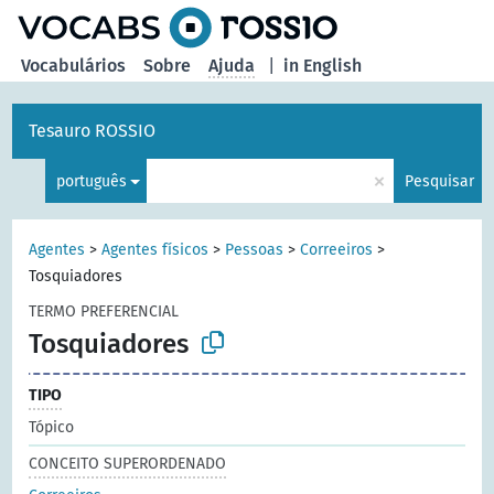
principal
Vocabulários
Sobre
Ajuda
|
in English
Tesauro ROSSIO
×
português
Pesquisar
Agentes
>
Agentes físicos
>
Pessoas
>
Correeiros
>
Tosquiadores
TERMO PREFERENCIAL
Tosquiadores
TIPO
Tópico
CONCEITO SUPERORDENADO