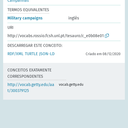
Campanhas
TERMOS EQUIVALENTES
Military campaigns
inglês
URI
http://vocabs.rossio.fcsh.unl.pt/tesauro/c_e0b08e01
DESCARREGAR ESTE CONCEITO:
RDF/XML
TURTLE
JSON-LD
Criado em 08/12/2020
CONCEITOS EXATAMENTE
CORRESPONDENTES
http://vocab.getty.edu/aa
vocab.getty.edu
t/300379125