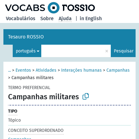
principal
Vocabulários
Sobre
Ajuda
|
in English
Tesauro ROSSIO
×
português
Pesquisar
...
>
Eventos
>
Atividades
>
Interações humanas
>
Campanhas
>
Campanhas militares
TERMO PREFERENCIAL
Campanhas militares
TIPO
Tópico
CONCEITO SUPERORDENADO