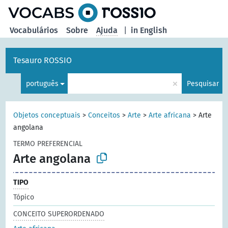
principal
Vocabulários
Sobre
Ajuda
|
in English
Tesauro ROSSIO
×
português
Pesquisar
Objetos conceptuais
>
Conceitos
>
Arte
>
Arte africana
>
Arte
angolana
TERMO PREFERENCIAL
Arte angolana
TIPO
Tópico
CONCEITO SUPERORDENADO