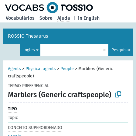
principal
Vocabulários
Sobre
Ajuda
|
in English
ROSSIO Thesaurus
×
inglês
Pesquisar
Agents
>
Physical agents
>
People
>
Marblers (Generic
craftspeople)
TERMO PREFERENCIAL
Marblers (Generic craftspeople)
TIPO
Topic
CONCEITO SUPERORDENADO