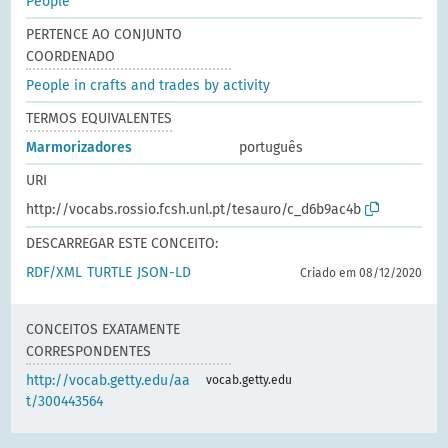
People
PERTENCE AO CONJUNTO
COORDENADO
People in crafts and trades by activity
TERMOS EQUIVALENTES
Marmorizadores
português
URI
http://vocabs.rossio.fcsh.unl.pt/tesauro/c_d6b9ac4b
DESCARREGAR ESTE CONCEITO:
RDF/XML
TURTLE
JSON-LD
Criado em 08/12/2020
CONCEITOS EXATAMENTE
CORRESPONDENTES
http://vocab.getty.edu/aa
vocab.getty.edu
t/300443564